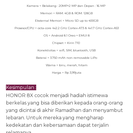
Kamera = Belakang : 20MP+2 MP dan Depan : 16 MP
Memori = RAM: 4GB & ROM: 128GB
Eksternal Memori = Micro SD up to 400GB
Prosesor/CPU = octa-core 4x2.2 GHz Cortex-A73 & 4x1.7 GHz Cortex-A53
OS = Android 8.1 Oreo + EMUI 8
Chipset = Kirin 710
Konektivitas = wifi, SIM, bluetooth, USB
Baterai = 3.750 mAh non-removable LiPo
Warna = biru, merah, hitam
Harga = Rp 3,99juta
Kesimpulan :
HONOR 8X cocok menjadi hadiah istimewa
berkelas yang bisa diberikan kepada orang-orang
yang dicintai di akhir Ramadhan dan menyambut
lebaran. Untuk mereka yang mengharap
kedekatan dan kebersamaan dapat terjalin
selamanya.