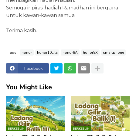
membagikan hadiah-hadiah.
Semoga inpirasi hadiah Ramadhan ini berguna
untuk kawan-kawan semua.
Terima kasih.
Tags
honor
honor10Lite
honor8A
honor8X
smartphone
Facebook
You Might Like
BERKEBUN
BERKEBUN