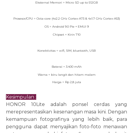
Eksternal Memori = Micro SD up to 512GB
Prosesor/CPU = Octa-core (4x2.2 GHz Cortex-A73 & 4x1.7 GHz Cortex-A53)
OS = Android 9.0 Pie + EMUI 9
Chipset = Kirin 710
Konektivitas = wifi, SIM, bluetooth, USB
Baterai = 3.400 mAh
Warna = biru langit dan hitam malam
Harga = Rp 2,8 juta
Kesimpulan :
HONOR 10Lite adalah ponsel cerdas yang
merepresentasikan kesenangan masa kini. Dengan
kemampuan fotografinya yang lebih baik, para
pengguna dapat menyajikan foto-foto menawan