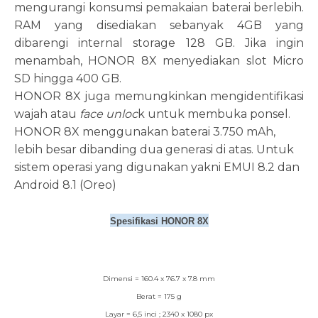
mengurangi konsumsi pemakaian baterai berlebih.
RAM yang disediakan sebanyak 4GB yang
dibarengi internal storage 128 GB. Jika ingin
menambah, HONOR 8X menyediakan slot Micro
SD hingga 400 GB.
HONOR 8X juga memungkinkan mengidentifikasi
wajah atau
face unloc
k untuk membuka ponsel.
HONOR 8X menggunakan baterai 3.750 mAh,
lebih besar dibanding dua generasi di atas. Untuk
sistem operasi yang digunakan yakni EMUI 8.2 dan
Android 8.1 (Oreo)
Spesifikasi HONOR 8X
Dimensi = 160.4 x 76.7 x 7.8 mm
Berat = 175 g
Layar = 6,5 inci ; 2340 x 1080 px