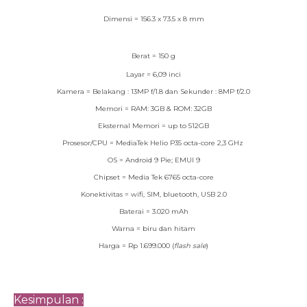
Dimensi = 156.3 x 73.5 x 8 mm
Berat = 150 g
Layar = 6,09 inci
Kamera = Belakang : 13MP f/1.8 dan Sekunder : 8MP f/2.0
Memori = RAM: 3GB & ROM: 32GB
Eksternal Memori = up to 512GB
Prosesor/CPU = MediaTek Helio P35 octa-core 2,3 GHz
OS = Android 9 Pie; EMUI 9
Chipset = Media Tek 6765 octa-core
Konektivitas = wifi, SIM, bluetooth, USB 2.0
Baterai = 3.020 mAh
Warna = biru dan hitam
Harga = Rp 1.699.000 (
flash sale
)
Kesimpulan :