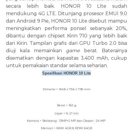
secara lebih baik. HONOR 10 LIte sudah
mendukung 4G LTE. Ditunjang prosesor EMUI 9.0
dan Android 9 Pie, HONOR 10 Lite disebut mampu
meningkatkan performa ponsel sebanyak 20%,
dibantu dengan chipset Kirin 710 yang lebih baik
dari Kirin. Tampilan grafis dari GPU Turbo 2.0 bisa
diuji kala memainkan
game
berat. Baterainya
disematkan dengan kapasitas 3.400 mAh, cukup
untuk pemakaian standar selama seharian.
Spesifikasi HONOR 10 Lite
Dimensi = 154.8 x 73.6 x 7.95 mm
Berat = 162 g
Layar = 6, 21 inci
Kamera = Belakang : 13MP+2 MP dan Depan : 24 MP
Memori = RAM: 4GB & ROM: 64GB