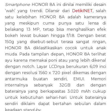
Smartphone
HONOR 8A ini dinilai memiliki desain
‘wah’ yang trendi. Dilansir dari
DetikINET
, salah
satu kelebihan HONOR 8A adalah kameranya
yang meskipun cuma punya satu lensa di
belakang 13 MP, tetap bisa menghasilkan efek
bokeh lewat bukaan hingga f/1.8. Dengan berat
150g yang disebut-sebut terasa sangat ringan,
HONOR 8A diklasifikasikan cocok untuk anak
muda. Pada tampilan depan, HONOR 8A terlihat
ayu karena memakai poni atau yang lebih dikenal
dengan notch. Layar LCDnya berukuran 6,09 inci
dengan resolusi 1560 x 720 pixel dikemas dengan
antarmuka buatan sendiri, EMUI. Memori
internalnya sebanyak 32GB dan dengan
baterainya yang berkapasitas 3.020 mAh cukup
untuk kebutuhan sehari-hari. Untuk baterainya
sendiri diklaim dapat bertahan sebulan dalam
keadaan
stand-by
.