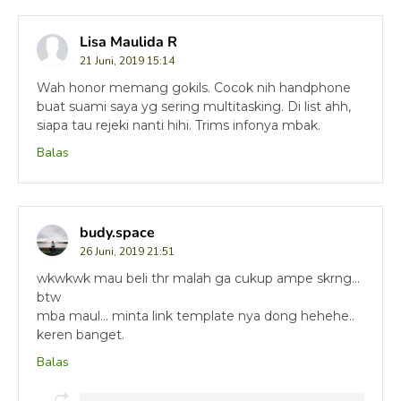
Lisa Maulida R
21 Juni, 2019 15:14
Wah honor memang gokils. Cocok nih handphone
buat suami saya yg sering multitasking. Di list ahh,
siapa tau rejeki nanti hihi. Trims infonya mbak.
Balas
budy.space
26 Juni, 2019 21:51
wkwkwk mau beli thr malah ga cukup ampe skrng...
btw
mba maul... minta link template nya dong hehehe..
keren banget.
Balas