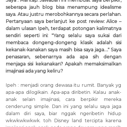
Saya : Mantap. Jawaban ini membuat saya berpikir,
seberapa jauh blog bisa menampung idealisme
saya. Atau justru merobohkannya secara perlahan.
Pertanyaan saya berlanjut ke post review: Alice –
dalam ulasan Ipeh, terdapat potongan kalimatnya
sendiri seperti ini: "Yang selalu saya sukai dari
membaca dongeng-dongeng klasik adalah sisi
kekanak-kanakan saya masih bisa saya jaga…." Saya
penasaran, sebenarnya ada apa sih dengan
menjaga sisi kekanakan? Apakah memaksimalkan
imajinasi ada yang keliru?
Ipeh : menjadi orang dewasa itu rumit. Banyak yg
apa-apa dilogikain. Apa-apa diribetin. Kalau anak-
anak selain imajinasi, cara berpikir mereka
cenderung simple. Dan ini yang selalu saya jaga
dalam diri saya, biar nggak ngeribetin hidup
wkwkwkwkwk. toh Disney land tercipta karena