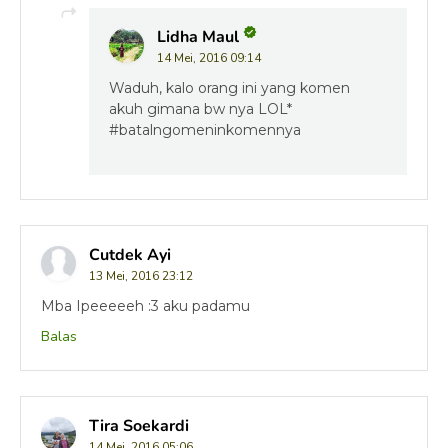
Lidha Maul
14 Mei, 2016 09:14
Waduh, kalo orang ini yang komen
akuh gimana bw nya LOL*
#batalngomeninkomennya
Cutdek Ayi
13 Mei, 2016 23:12
Mba Ipeeeeeh :3 aku padamu
Balas
Tira Soekardi
14 Mei, 2016 05:06