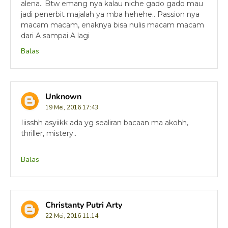
alena.. Btw emang nya kalau niche gado gado mau
jadi penerbit majalah ya mba hehehe.. Passion nya
macam macam, enaknya bisa nulis macam macam
dari A sampai A lagi
Balas
Unknown
19 Mei, 2016 17:43
Iiisshh asyiikk ada yg sealiran bacaan ma akohh,
thriller, mistery..
Balas
Christanty Putri Arty
22 Mei, 2016 11:14