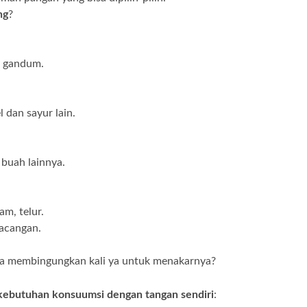
ng
?
u, gandum.
 dan sayur lain.
 buah lainnya.
am, telur.
kacangan.
a membingungkan kali ya untuk menakarnya?
ebutuhan konsuumsi dengan tangan sendiri
: