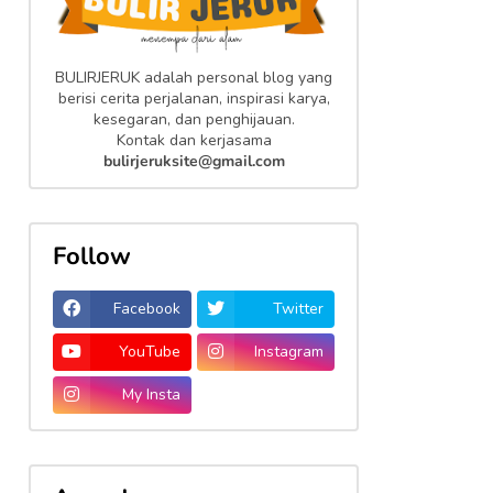
BULIRJERUK adalah personal blog yang
berisi cerita perjalanan, inspirasi karya,
kesegaran, dan penghijauan.
Kontak dan kerjasama
bulirjeruksite@gmail.com
Follow
Facebook
Twitter
YouTube
Instagram
My Insta