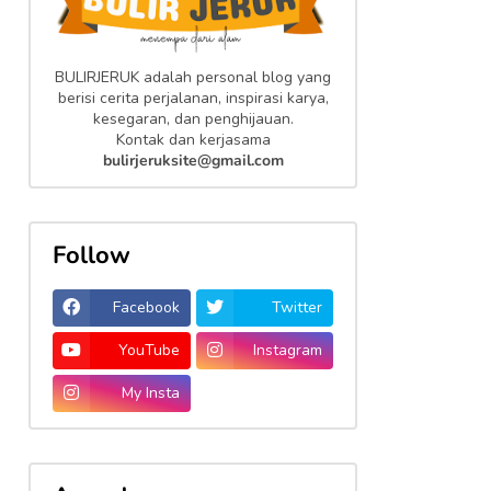
BULIRJERUK adalah personal blog yang
berisi cerita perjalanan, inspirasi karya,
kesegaran, dan penghijauan.
Kontak dan kerjasama
bulirjeruksite@gmail.com
Follow
Facebook
Twitter
YouTube
Instagram
My Insta