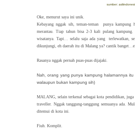
sumber: asliindones
Oke, menurut saya ini unik.
Kebayang nggak sih, teman-teman punya kampung hala
merantau. Tiap tahun bisa 2-3 kali pulang kampung. I
wisatanya. Tapi… selalu saja ada yang terlewatkan, sel
dikunjungi, eh daerah itu di Malang ya? cantik banget…eh
Rasanya nggak pernah puas-puas dijajaki.
Nah, orang yang punya kampung halamannya itu
walaupun bukan kampung sih)
MALANG, selain terkenal sebagai kota pendidikan, juga p
traveller. Nggak tanggung-tanggung semuanya ada. Mulai
ditemui di kota ini.
Fiuh. Komplit.