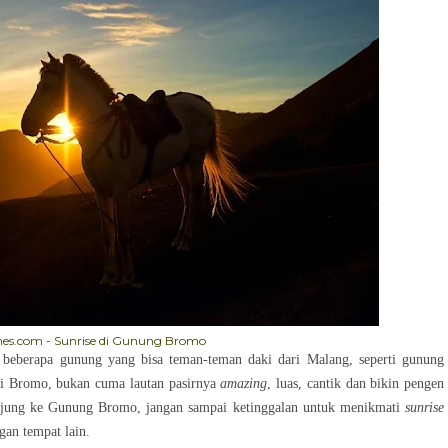
mes.com - Sunrise di Gunung Bromo
 beberapa gunung yang bisa teman-teman daki dari Malang, seperti gunung
i Bromo, bukan cuma lautan pasirnya
amazing
, luas, cantik dan bikin pengen
kunjung ke Gunung Bromo, jangan sampai ketinggalan untuk menikmati
sunrise
gan tempat lain.