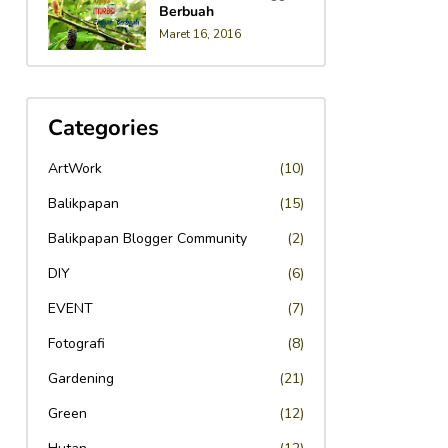
Berbuah
Maret 16, 2016
Categories
ArtWork
(10)
Balikpapan
(15)
Balikpapan Blogger Community
(2)
DIY
(6)
EVENT
(7)
Fotografi
(8)
Gardening
(21)
Green
(12)