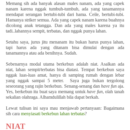
Memang sih ada banyak alasan males nanam, ada yang capek
nanam karena nggak tumbuh-tumbuh, ada yang tanamannya
mendapat serangan bertubi-tubi dari hama. Ceile, bertubi-tubi.
Hamanya striker semua. Ada yang capek nanam karena buahnya
dicolong anak tetangga. Dan ada yang males karena ya itu
tadi..lahannya sempit, terbatas, dan nggak punya lahan.
Setahu saya, jurus jitu menanam itu bukan harus punya lahan,
tapi harus ada yang ditanam bisa dimulai dengan ada
tanamannya atau ada benihnya. Sudah.
Sebenarnya modal utama berkebun adalah niat. Asalkan ada
niat, lahan sempit/terbatas bisa diatasi. Tempat berkebun saya
nggak luas-luas amat, hanya di samping rumah dengan lebar
yang nggak sampai 5 meter. Saya juga bukan tergolong
seseorang yang rajin berkebun. Senang-senang dan
have fun
aja.
Yes, berkebun itu buat saya memang untuk
have fun
, olah tanah
sekalian olahraga. Alhamdulillah bila dapat berkah.
Lewat tulisan ini saya mau menjawab pertanyaan: Bagaimana
sih cara
menyiasati berkebun lahan terbatas
?
NIAT