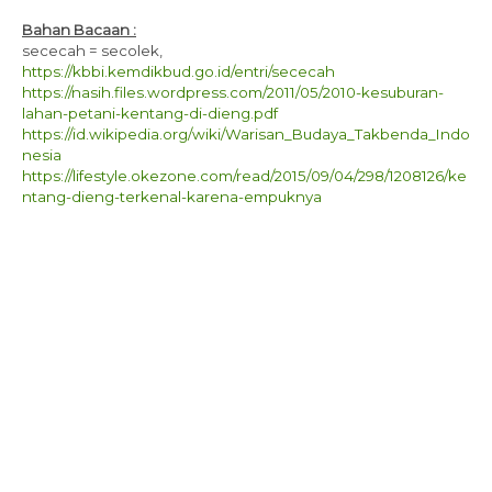
Bahan Bacaan :
sececah = secolek,
https://kbbi.kemdikbud.go.id/entri/sececah
https://nasih.files.wordpress.com/2011/05/2010-kesuburan-
lahan-petani-kentang-di-dieng.pdf
https://id.wikipedia.org/wiki/Warisan_Budaya_Takbenda_Indo
nesia
https://lifestyle.okezone.com/read/2015/09/04/298/1208126/ke
ntang-dieng-terkenal-karena-empuknya