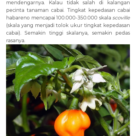
mendengarnya. Kalau tidak salah di kalangan
pecinta tanaman cabai. Tingkat kepedasan cabai
habareno mencapai 100.000-350.000 skala
scoville
(skala yang menjadi tolok ukur tingkat kepedasan
cabai). Semakin tinggi skalanya, semakin pedas
rasanya.